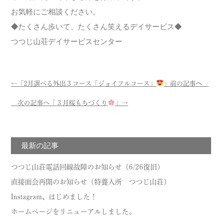
お気軽にご相談ください。
◆たくさん歩いて、たくさん笑えるデイサービス◆
つつじ山荘デイサービスセンター
←「
2月選べる外出３コース「ジョイフルコース」
」前の記事へ
次の記事へ「
３月桜もちづくり
」→
最新の記事
つつじ山荘電話回線故障のお知らせ（6/26復旧）
直接面会再開のお知らせ（特養入所 つつじ山荘）
Instagram、はじめました！
ホームページをリニューアルしました。